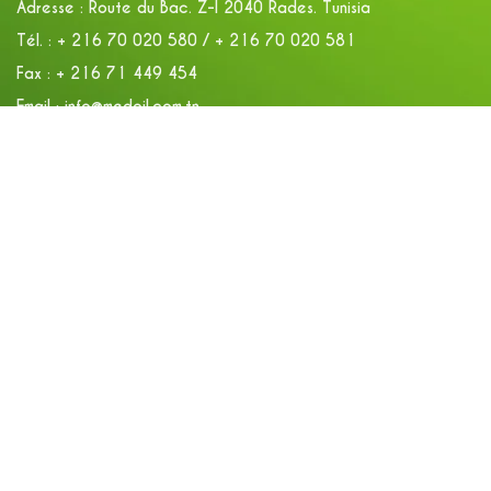
Adresse :
Route du Bac. Z-I 2040 Rades. Tunisia
Tél. :
+ 216 70 020 580 / + 216 70 020 581
Fax :
+ 216 71 449 454
Email :
info@medoil.com.tn
Green N° :
80 100 057
MEDOIL ZAGHOUAN
Adresse :
Bir Mcherga Gare Zaghouan. Tunisia
Tél. :
+ 216 70 149 900
Fax :
+ 216 72 679 571
Green N° :
80 100 556
2026 © Medoil Company - Conception et développement par :