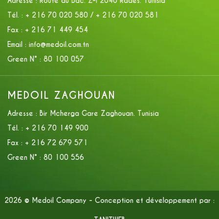
Adresse :
Route du Bac. Z-I 2040 Rades. Tunisia
Tél. :
+ 216 70 020 580 / + 216 70 020 581
Fax :
+ 216 71 449 454
Email :
info@medoil.com.tn
Green N° :
80 100 057
MEDOIL ZAGHOUAN
Adresse :
Bir Mcherga Gare Zaghouan. Tunisia
Tél. :
+ 216 70 149 900
Fax :
+ 216 72 679 571
Green N° :
80 100 556
2026 © Medoil Company - Conception et développement par :